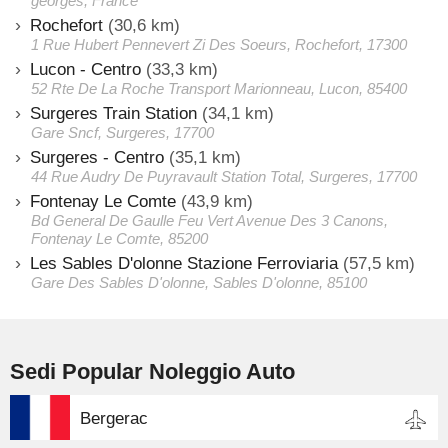
georges, France
Rochefort
(30,6 km)
1 Rue Hubert Pennevert Zi Des Soeurs, Rochefort, 17300
Lucon - Centro
(33,3 km)
52 Rte De La Roche Transport Marionneau, Lucon, 85400
Surgeres Train Station
(34,1 km)
Gare Sncf, Surgeres, 17700
Surgeres - Centro
(35,1 km)
44 Rue Audry De Puyravault Station Total, Surgeres, 17700
Fontenay Le Comte
(43,9 km)
Bd General De Gaulle Feu Vert Avenue Des 3 Canons,
Fontenay Le Comte, 85200
Les Sables D'olonne Stazione Ferroviaria
(57,5 km)
Gare Des Sables D'olonne, Sables D'olonne, 85100
Sedi Popular Noleggio Auto
Bergerac