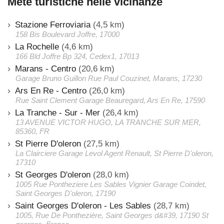
Mete turistiche nelle vicinanze
Stazione Ferroviaria
(4,5 km)
158 Bis Boulevard Joffre, 17000
La Rochelle
(4,6 km)
166 Bld Joffre Bp 324, Cedex1, 17013
Marans - Centro
(20,6 km)
Garage Bruno Guillon Rue Paul Couzinet, Marans, 17230
Ars En Re - Centro
(26,0 km)
Rue Saint Clement Garage Beauregard, Ars En Re, 17590
La Tranche - Sur - Mer
(26,4 km)
13 AVENUE VICTOR HUGO, LA TRANCHE SUR MER,
85360, FR
St Pierre D'oleron
(27,5 km)
La Clairciere Garage Levol Agent Renault, St Pierre D'oleron,
17310
St Georges D'oleron
(28,0 km)
1005 Rue Pontheziere Les Sables Vignier Garage Coindet,
Saint Georges D'oleron, 17190
Saint Georges D'oleron - Les Sables
(28,7 km)
1005, Rue De Ponthezière, Saint Georges d&#39, 17190 St