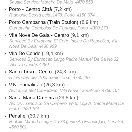
Shuttle Service, Moreira Da Maia, 4470 558
Porto - Centro Città
(7,2 km)
R.antonio Bessa Leite,1478, Porto, 4150 074
Porto Campanha (Train Station)
(8,9 km)
Campanha Comboios De Portugal, Porto, 4300 173
Vila Nova De Gaia - Centro
(9,1 km)
Serviced By Europcar, El Corte Ingles Da Republica, Vila
Nova De Gaia, 4430 999
Vila Do Conde
(19,4 km)
Serviced By Europcar, Largo Padre Manuel De Sa No 32,
Vila Do Conde, 4480
Santo Tirso - Centro
(24,3 km)
R.luis Camoes,100, Santo Tirso, 4780 497
V.N. Famalicao
(26,3 km)
Av.franca,883 Calendario, Vila Nova Famalicao, 4760 104
Santa Maria Da Feira
(29,8 km)
Av. Dr. Francisco Sá Carneiro, Nº 9, Loja A, Santa Maria Da
Feira, 4520 164
Penafiel
(30,7 km)
R.abilio Miranda Lugar Do 33 (junto Ao Estadio),lj.f, Penafiel,
4560 501