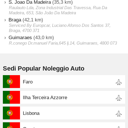
S. Joao Da Madeira
(35,3 km)
Raulauto Lda, Zona Industrial Das Travessa, Rua Da
Madeira, 653, São João Da Madeira
Braga
(42,1 km)
Serviced By Europcar, Luciano Afonso Dos Santos 37,
Braga, 4700 371
Guimaraes
(43,0 km)
R.conego Dr.manuel Faria,645 lj.14, Guimaraes, 4800 073
Sedi Popular Noleggio Auto
Faro
Ilha Terceira Azzorre
Lisbona