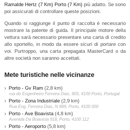
Ramalde Hertz (7 Km)
Porto (7 Km)
più adatto. Se sono
poi assicurati di controllare queste posizioni.
Quando si raggiunge il punto di raccolta è necessario
mostrare la patente di guida. Il principale motore della
vettura sarà necessario presentare una carta di credito
allo sportello, in modo da essere sicuri di portare con
voi. Purtroppo, una carta prepagata MasterCard o da
altre società non saranno accettati.
Mete turistiche nelle vicinanze
Porto - Gv Ram
(2,8 km)
rua do Engenheiro Ferreira Dias, 805, 4100 Porto, Portugal
Porto - Zona Industriale
(2,9 km)
Rua Eng. Ferreira Dias, N 889, Porto, 4100 000
Porto - Ave Boavista
(4,8 km)
Avenida Da Boavista 918, Porto, 4100 112
Porto - Aeroporto
(5,8 km)