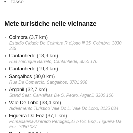
tasse
Mete turistiche nelle vicinanze
Coimbra
(3,7 km)
Estadio Cidade De Coimbra R.d.joao Iii,35, Coimbra, 3030
329
Cantanhede
(18,9 km)
Rua Henrique Barreto, Cantanhede, 3060 176
Cantanhede
(19,3 km)
Sangalhos
(30,0 km)
Rua De Comercio, Sangalhos, 3781 908
Arganil
(32,7 km)
Stand Seat, Carvalhas De S. Pedro, Arganil, 3300 106
Vale De Lobo
(33,4 km)
Aldeamento Turistico Vale Do L, Vale Do Lobo, 8135 034
Figueira Da Foz
(37,1 km)
Pr.madalena Azeredo Perdigao,32 b R/c Esq., Figueira Da
Foz, 3080 087