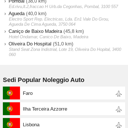
Pombal
(38,0 km)
Ed.rivu,lt.2,fraccao H Urb.da Cegonhas, Pombal, 3100 557
Agueda
(40,0 km)
Electro Sport Rep. Electricas, Lda. En1 Vale Do Grou,
Agueda De Cima Agueda, 3750 064
Caniço de Baixo Madeira
(45,8 km)
Hotel Ondamar, Canico De Baixo, Madeira
Oliveira Do Hospital
(51,0 km)
Stand Seat Zona Indistrial, Lote 19, Oliveira Do Hopital, 3400
060
Sedi Popular Noleggio Auto
Faro
Ilha Terceira Azzorre
Lisbona