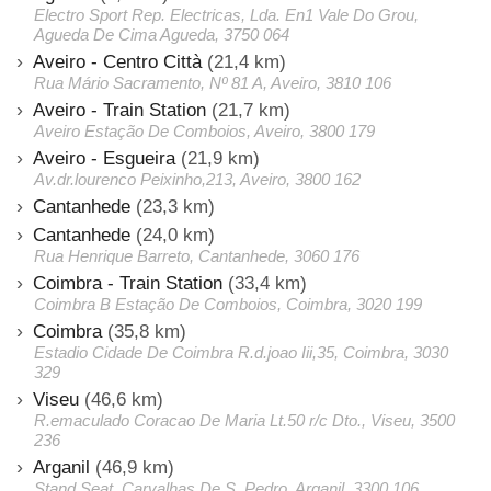
Electro Sport Rep. Electricas, Lda. En1 Vale Do Grou,
Agueda De Cima Agueda, 3750 064
Aveiro - Centro Città
(21,4 km)
Rua Mário Sacramento, Nº 81 A, Aveiro, 3810 106
Aveiro - Train Station
(21,7 km)
Aveiro Estação De Comboios, Aveiro, 3800 179
Aveiro - Esgueira
(21,9 km)
Av.dr.lourenco Peixinho,213, Aveiro, 3800 162
Cantanhede
(23,3 km)
Cantanhede
(24,0 km)
Rua Henrique Barreto, Cantanhede, 3060 176
Coimbra - Train Station
(33,4 km)
Coimbra B Estação De Comboios, Coimbra, 3020 199
Coimbra
(35,8 km)
Estadio Cidade De Coimbra R.d.joao Iii,35, Coimbra, 3030
329
Viseu
(46,6 km)
R.emaculado Coracao De Maria Lt.50 r/c Dto., Viseu, 3500
236
Arganil
(46,9 km)
Stand Seat, Carvalhas De S. Pedro, Arganil, 3300 106