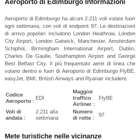
Aeroporto di Edimburgo Informazioni
Aeroporto di Edimburgo ha alcuni 2.211 voli volare fuori
ogni settimana, con voli di endpoint 97. Le destinazioni
di arrivo popolari includono London Heathrow, London
City Airport, London Gatwick, Manchester, Amsterdam
Schiphol, Birmingham International Airport, Dublin,
Charles De Gaulle, Southampton Airport and George
Best Belfast City. Il più frequentato aerei di linea che
volano dentro e fuori di Aeroporto di Edimburgo FlyBE,
easyJet, BMI, British Airways and Ryanair includere.
Maggior
Codice
EDI
traffico
FlyBE
Aeroporto :
Airliner :
Voli di
2.211 alla
Numero
97
andata :
settimana
di rotte :
Mete turistiche nelle vicinanze