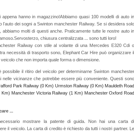
ti appena hanno in magazzino!Abbiamo quasi 100 modelli di auto i
 l'auto dei sogni a Swinton manchester Railway. Se si desidera sol
 abbiamo molti di questi anche. Praticamente tutte le nostre auto i
famoso.Servosterzo, chiusura centralizzata ... sono tutti loro!
nchester Railway con stile al volante di una Mercedes E320 Cdi 
ra necessità di trasporto sono, Elephant Car Hire può organizzare i
 veicolo che non importa quale forma o dimensione.
 è possibile il ritiro del veicolo per determinarne Swinton mancheste
hi nelle vicinanze che potrebbe essere più conveniente. Questi son
rafford Park Railway (0 Km)
Urmston Railway (0 Km)
Mauldeth Roa
1 Km)
Manchester Victoria Railway (1 Km)
Manchester Oxford Roa
are ...
necessario mostrare la patente di guida. Non hai una carta d
e il veicolo. La carta di credito è richiesto da tutti i nostri partner. L