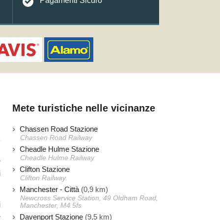
Pagamenti Sicuro
Mete turistiche nelle vicinanze
Chassen Road Stazione
Chassen Road Railway
Cheadle Hulme Stazione
Cheadle Hulme Railway
r
Clifton Stazione
i
Clifton Railway
Manchester - Città
(0,9 km)
Newcross Service Station, 49 Oldham Road,
i
Manchester, M4 5fs
e
Davenport Stazione
(9,5 km)