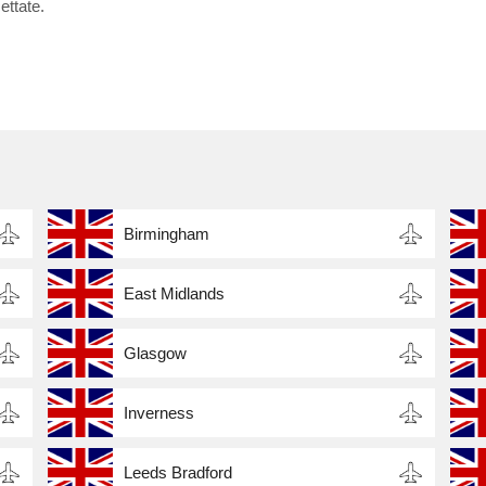
ettate.
Birmingham
East Midlands
Glasgow
Inverness
Leeds Bradford