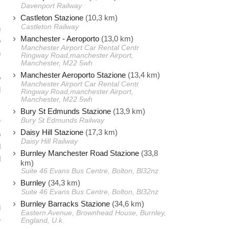
Davenport Railway
Castleton Stazione
(10,3 km)
Castleton Railway
n
Manchester - Aeroporto
(13,0 km)
o
Manchester Airport Car Rental Centr
n
Ringway Road,manchester Airport,
Manchester, M22 5wh
Manchester Aeroporto Stazione
(13,4 km)
o
Manchester Airport Car Rental Centr
l
Ringway Road,manchester Airport,
Manchester, M22 5wh
Bury St Edmunds Stazione
(13,9 km)
Bury St Edmunds Railway
r
Daisy Hill Stazione
(17,3 km)
o
Daisy Hill Railway
d
Burnley Manchester Road Stazione
(33,8
d
km)
Suite 46 Evans Bus Centre, Bolton, Bl32nz
Burnley
(34,3 km)
Suite 46 Evans Bus Centre, Bolton, Bl32nz
Burnley Barracks Stazione
(34,6 km)
i
Eastern Avenue, Brownhead House, Burnley,
e
England, U.k.