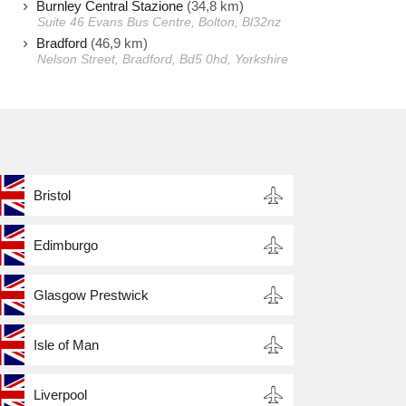
Burnley Central Stazione
(34,8 km)
Suite 46 Evans Bus Centre, Bolton, Bl32nz
Bradford
(46,9 km)
Nelson Street, Bradford, Bd5 0hd, Yorkshire
Bristol
Edimburgo
Glasgow Prestwick
Isle of Man
Liverpool