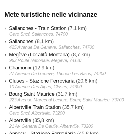
Mete turistiche nelle vicinanze
Sallanches - Train Station
(7,1 km)
Gare Sncf, Sallanches, 74700
Sallanches
(8,1 km)
425 Avenue De Geneve, Sallanches, 74700
Megève (Località Montana)
(8,7 km)
963 Route Nationale, Megeve, 74120
Chamonix
(12,9 km)
27 Avenue De Geneve, Thonon Les Bains, 74200
Cluses - Stazione Ferroviaria
(20,6 km)
10 Avenue Des Alpes, Cluses, 74300
Bourg Saint Maurice
(31,7 km)
223 Avenue Marechal Leclerc, Bourg Saint Maurice, 73700
Albertville Train Station
(35,7 km)
Gare Sncf, Albertville, 73200
Albertville
(35,8 km)
21 Av General De Gaulle, Albertville, 73200
Annecy - Stazione Ferroviaria
(45,8 km)