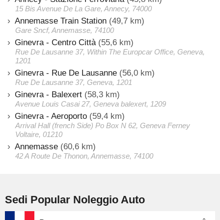
15 Bis Avenue De La Gare, Annecy, 74000
Annemasse Train Station
(49,7 km)
Gare Sncf, Annemasse, 74100
Ginevra - Centro Città
(55,6 km)
Rue De Lausanne 37, Within The Europcar Office, Geneva,
1201
Ginevra - Rue De Lausanne
(56,0 km)
Rue De Lausanne 37, Geneva, 1201
Ginevra - Balexert
(58,3 km)
Avenue Louis Casai 27, Geneva balexert, 1209
Ginevra - Aeroporto
(59,4 km)
Arrival Hall (french Side) Po Box N 62, Geneva Ferney
Voltaire, 01210
Annemasse
(60,6 km)
42 A Route De Thonon, Annemasse, 74100
Sedi Popular Noleggio Auto