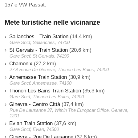
157 e VW Passat.
Mete turistiche nelle vicinanze
Sallanches - Train Station
(14,4 km)
Gare Sncf, Sallanches, 74700
St Gervais - Train Station
(20,6 km)
Gare Sncf, St Gervais, 74190
Chamonix
(27,2 km)
27 Avenue De Geneve, Thonon Les Bains, 74200
Annemasse Train Station
(30,9 km)
Gare Sncf, Annemasse, 74100
Thonon Les Bains Train Station
(35,3 km)
Gare Sncf, Thonon Les Bains, 74200
Ginevra - Centro Città
(37,4 km)
Rue De Lausanne 37, Within The Europcar Office, Geneva,
1201
Evian Train Station
(37,6 km)
Gare Sncf, Evian, 74500
Ginevra - Rue De Lausanne
(37,8 km)