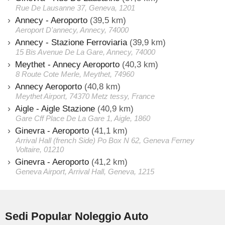
Rue De Lausanne 37, Geneva, 1201
Annecy - Aeroporto
(39,5 km)
Aeroport D'annecy, Annecy, 74000
Annecy - Stazione Ferroviaria
(39,9 km)
15 Bis Avenue De La Gare, Annecy, 74000
Meythet - Annecy Aeroporto
(40,3 km)
8 Route Cote Merle, Meythet, 74960
Annecy Aeroporto
(40,8 km)
Meythet Airport, 74370 Metz tessy, France
Aigle - Aigle Stazione
(40,9 km)
Gare Cff Place De La Gare 1, Aigle, 1860
Ginevra - Aeroporto
(41,1 km)
Arrival Hall (french Side) Po Box N 62, Geneva Ferney
Voltaire, 01210
Ginevra - Aeroporto
(41,2 km)
Geneva Airport, Arrival Hall, Geneva, 1215
Sedi Popular Noleggio Auto