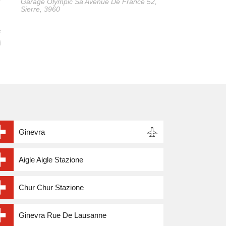
Garage Olympic Sa Avenue De France 52,
Sierre, 3960
e
i
Ginevra
Aigle Aigle Stazione
Chur Chur Stazione
Ginevra Rue De Lausanne