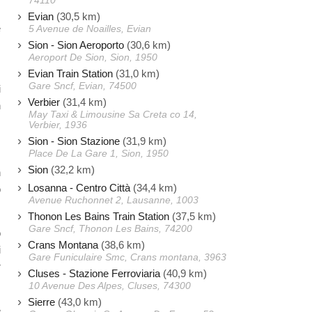
74110
Evian
(30,5 km)
e
5 Avenue de Noailles, Evian
Sion - Sion Aeroporto
(30,6 km)
,
Aeroport De Sion, Sion, 1950
Evian Train Station
(31,0 km)
Gare Sncf, Evian, 74500
i
Verbier
(31,4 km)
n
May Taxi & Limousine Sa Creta co 14,
,
Verbier, 1936
Sion - Sion Stazione
(31,9 km)
Place De La Gare 1, Sion, 1950
,
Sion
(32,2 km)
n
Losanna - Centro Città
(34,4 km)
ò
Avenue Ruchonnet 2, Lausanne, 1003
Thonon Les Bains Train Station
(37,5 km)
Gare Sncf, Thonon Les Bains, 74200
o
Crans Montana
(38,6 km)
i
Gare Funiculaire Smc, Crans montana, 3963
r
Cluses - Stazione Ferroviaria
(40,9 km)
10 Avenue Des Alpes, Cluses, 74300
Sierre
(43,0 km)
e