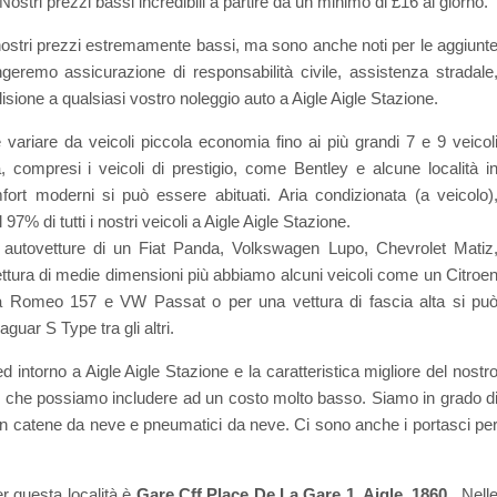
ostri prezzi bassi incredibili a partire da un minimo di £16 al giorno.
 nostri prezzi estremamente bassi, ma sono anche noti per le aggiunt
ngeremo assicurazione di responsabilità civile, assistenza stradale
lisione a qualsiasi vostro noleggio auto a Aigle Aigle Stazione.
e variare da veicoli piccola economia fino ai più grandi 7 e 9 veicol
, compresi i veicoli di prestigio, come Bentley e alcune località i
omfort moderni si può essere abituati. Aria condizionata (a veicolo)
7% di tutti i nostri veicoli a Aigle Aigle Stazione.
 autovetture di un Fiat Panda, Volkswagen Lupo, Chevrolet Matiz
ttura di medie dimensioni più abbiamo alcuni veicoli come un Citroe
fa Romeo 157 e VW Passat o per una vettura di fascia alta si pu
uar S Type tra gli altri.
d intorno a Aigle Aigle Stazione e la caratteristica migliore del nostr
sci che possiamo includere ad un costo molto basso. Siamo in grado d
n catene da neve e pneumatici da neve. Ci sono anche i portasci pe
er questa località è
Gare Cff Place De La Gare 1, Aigle, 1860
. Nell