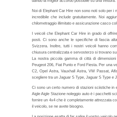
dando la miglior accordo possibile su una vettura. N
Noi di Elephant Car Hire non sono noti solo per i
incredibile che include gratuitamente. Noi aggiu
chilometraggio illimitato e assicurazione casco col
I veicoli che Elephant Car Hire in grado di offrir
posti. Ci sono anche le specifiche di fascia alta
Svizzera. Inoltre, tutti i nostri veicoli hanno c
chiusura centralizzata e servosterzo si trovano sul 9
La nostra piccola gamma di città di dimensioni
Peugeot 206, Fiat Punto e Ford Fiesta. Per una ve
C2, Opel Astra, Vauxhall Astra, VW Passat, Al
scegliere tra un Jaguar S Type, Jaguar S Type e Jag
Ci sono un certo numero di stazioni sciistiche in e
Aigle Aigle Stazione noleggio auto è i pacchetti 
fornire un 4x4 che è completamente attrezzata co
il veicolo, se ne avete bisogno.
La posizione esatta di far salire il vostro veicolo p