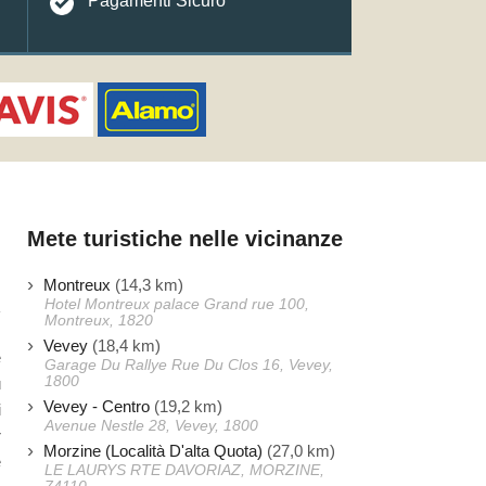
Pagamenti Sicuro
Mete turistiche nelle vicinanze
Montreux
(14,3 km)
Hotel Montreux palace Grand rue 100,
Montreux, 1820
Vevey
(18,4 km)
e
Garage Du Rallye Rue Du Clos 16, Vevey,
1800
ù
Vevey - Centro
(19,2 km)
i
Avenue Nestle 28, Vevey, 1800
r
Morzine (Località D'alta Quota)
(27,0 km)
e
LE LAURYS RTE DAVORIAZ, MORZINE,