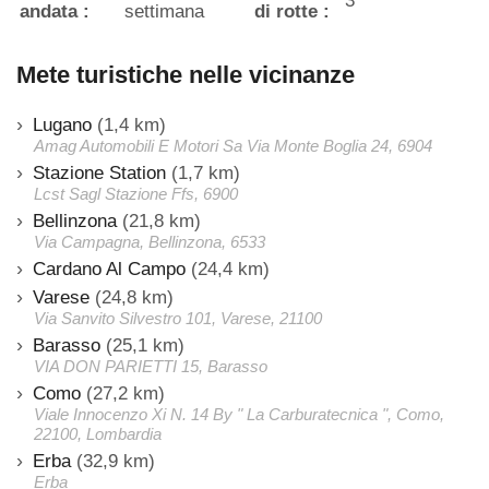
3
andata :
settimana
di rotte :
Mete turistiche nelle vicinanze
Lugano
(1,4 km)
Amag Automobili E Motori Sa Via Monte Boglia 24, 6904
Stazione Station
(1,7 km)
Lcst Sagl Stazione Ffs, 6900
Bellinzona
(21,8 km)
Via Campagna, Bellinzona, 6533
Cardano Al Campo
(24,4 km)
Varese
(24,8 km)
Via Sanvito Silvestro 101, Varese, 21100
Barasso
(25,1 km)
VIA DON PARIETTI 15, Barasso
Como
(27,2 km)
Viale Innocenzo Xi N. 14 By " La Carburatecnica ", Como,
22100, Lombardia
Erba
(32,9 km)
Erba