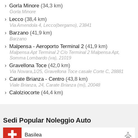
Gorla Minore
(34,3 km)
Gorla Minore
Lecco
(38,4 km)
Via Amendola 4, Lecco(bergamo), 23841
Barzano
(41,9 km)
Barzano
Malpensa - Aeroporto Terminal 2
(41,9 km)
Malpensa Apt Terminal 2 C/o Terminal 2 Malpensa Apt,
Somma Lombardo (va), 21019
Gravellona Toce
(42,0 km)
Via Novara,1/25, Gravellona Toce casale Corte C, 28881
Carate Brianza - Centro
(43,8 km)
Viale Brianza, 24, Carate Brianza (mi), 20048
Calolziocorte
(44,4 km)
Sedi Popular Noleggio Auto
Basilea