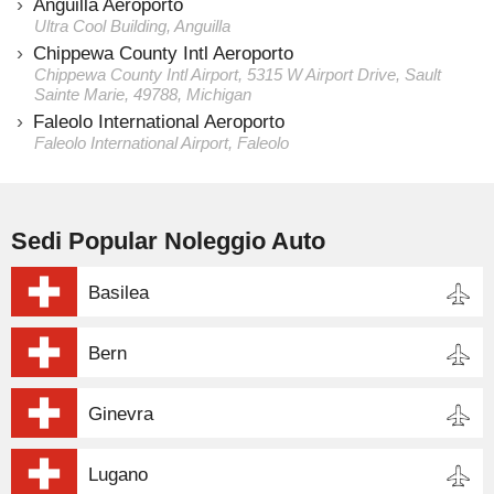
Anguilla Aeroporto
Ultra Cool Building, Anguilla
Chippewa County Intl Aeroporto
Chippewa County Intl Airport, 5315 W Airport Drive, Sault
Sainte Marie, 49788, Michigan
Faleolo International Aeroporto
Faleolo International Airport, Faleolo
Sedi Popular Noleggio Auto
Basilea
Bern
Ginevra
Lugano