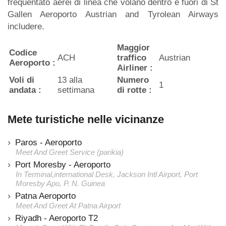
frequentato aerei di linea che volano dentro e fuori di St
Gallen Aeroporto Austrian and Tyrolean Airways
includere.
Maggior
Codice
ACH
traffico
Austrian
Aeroporto :
Airliner :
Voli di
13 alla
Numero
1
andata :
settimana
di rotte :
Mete turistiche nelle vicinanze
Paros - Aeroporto
Meet And Greet Service (parikia)
Port Moresby - Aeroporto
In Terminal,international Desk, Jackson Intl Airport, Port
Moresby Apo, P. N. Guinea
Patna Aeroporto
Meet And Greet At Patna Airport
Riyadh - Aeroporto T2