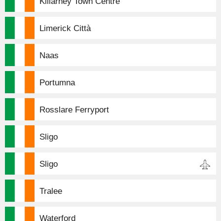
Killarney Town Centre
Limerick Città
Naas
Portumna
Rosslare Ferryport
Sligo
Sligo
Tralee
Waterford