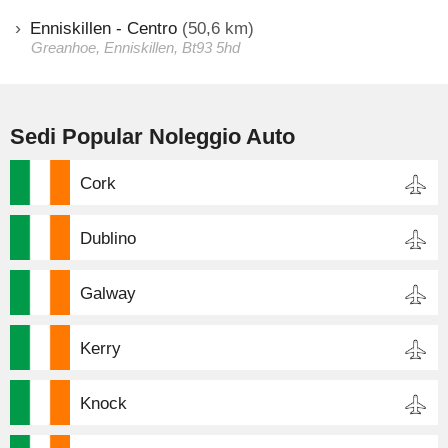
Enniskillen - Centro
(50,6 km)
Greanhoe, Enniskillen, Bt93 5hd
Sedi Popular Noleggio Auto
Cork
Dublino
Galway
Kerry
Knock