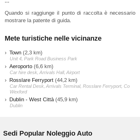
...
Quando si raggiunge il punto di raccolta è necessario
mostrare la patente di guida.
Mete turistiche nelle vicinanze
Town
(2,3 km)
Unit 4, Park Road Business Park
Aeroporto
(6,6 km)
Car hire desk, Arrivals Hall, Airport
Rosslare Ferryport
(44,2 km)
Car Rental Desk, Arrivals Terminal, Rosslare Ferryport, Co
Wexford
Dublin - West Città
(45,9 km)
Dublin
Sedi Popular Noleggio Auto