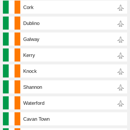
Cork
Dublino
Galway
Kerry
Knock
Shannon
Waterford
Cavan Town