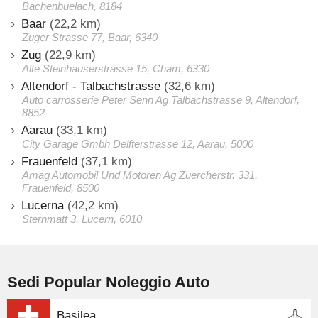
Bachenbuelach, 8184
Baar
(22,2 km)
Zuger Strasse 77, Baar, 6340
Zug
(22,9 km)
Alte Steinhauserstrasse 15, Cham, 6330
Altendorf - Talbachstrasse
(32,6 km)
Auto carrosserie Peter Senn Ag Talbachstrasse 9, Altendorf,
8852
Aarau
(33,1 km)
City Garage Gmbh Delfterstrasse 12, Aarau, 5000
Frauenfeld
(37,1 km)
Amag Automobil Und Motoren Ag Zuercherstr. 331,
Frauenfeld, 8500
Lucerna
(42,2 km)
Sternmatt 3, Lucern, 6010
Sedi Popular Noleggio Auto
Basilea