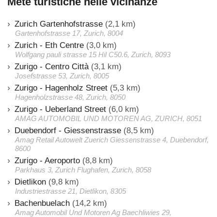
Mete turistiche nelle vicinanze
Zurich Gartenhofstrasse
(2,1 km)
Gartenhofstrasse 17, Zurich, 8004
Zurich - Eth Centre
(3,0 km)
Wolfgang pauli strasse 15 Hil C50.6, Zurich, 8093
Zurigo - Centro Città
(3,1 km)
Josefstrasse 53, Zurich, 8005
Zurigo - Hagenholz Street
(5,3 km)
Hagenholzstrasse 48, Zurich, 8050
Zurigo - Ueberland Street
(6,0 km)
AMAG AUTOMOBIL UND MOTOREN AG, ZURICH, 8051
Duebendorf - Giessenstrasse
(8,5 km)
Amag Retail Autowelt Zuerich Giessenstrasse 4, Duebendorf,
8600
Zurigo - Aeroporto
(8,8 km)
Parkhaus 3, Zurich Flughafen, Zurich, 8058
Dietlikon
(9,8 km)
Industriestrasse 21, Dietlikon, 8305
Bachenbuelach
(14,2 km)
Amag Automobil Und Motoren Ag Baechliwies 29,