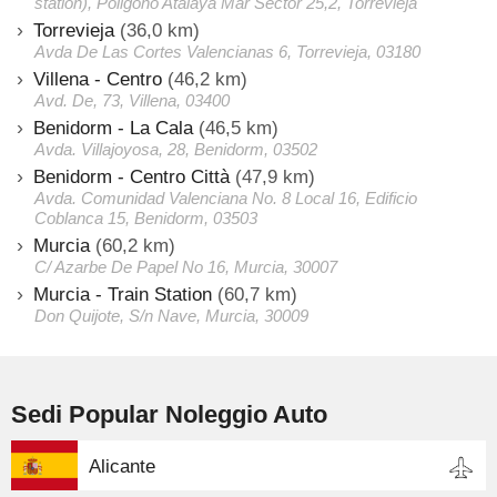
station), Poligono Atalaya Mar Sector 25,2, Torrevieja
Torrevieja
(36,0 km)
Avda De Las Cortes Valencianas 6, Torrevieja, 03180
Villena - Centro
(46,2 km)
Avd. De, 73, Villena, 03400
Benidorm - La Cala
(46,5 km)
Avda. Villajoyosa, 28, Benidorm, 03502
Benidorm - Centro Città
(47,9 km)
Avda. Comunidad Valenciana No. 8 Local 16, Edificio
Coblanca 15, Benidorm, 03503
Murcia
(60,2 km)
C/ Azarbe De Papel No 16, Murcia, 30007
Murcia - Train Station
(60,7 km)
Don Quijote, S/n Nave, Murcia, 30009
Sedi Popular Noleggio Auto
Alicante