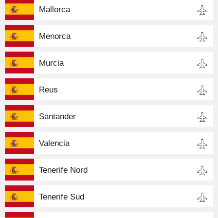
Mallorca
Menorca
Murcia
Reus
Santander
Valencia
Tenerife Nord
Tenerife Sud