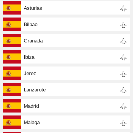
Asturias
Bilbao
Granada
Ibiza
Jerez
Lanzarote
Madrid
Malaga