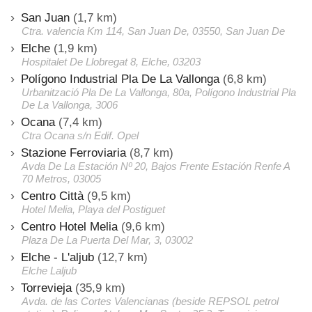
San Juan
(1,7 km)
Ctra. valencia Km 114, San Juan De, 03550, San Juan De
Elche
(1,9 km)
Hospitalet De Llobregat 8, Elche, 03203
Polígono Industrial Pla De La Vallonga
(6,8 km)
Urbanització Pla De La Vallonga, 80a, Polígono Industrial Pla
De La Vallonga, 3006
Ocana
(7,4 km)
Ctra Ocana s/n Edif. Opel
Stazione Ferroviaria
(8,7 km)
Avda De La Estación Nº 20, Bajos Frente Estación Renfe A
70 Metros, 03005
Centro Città
(9,5 km)
Hotel Melia, Playa del Postiguet
Centro Hotel Melia
(9,6 km)
Plaza De La Puerta Del Mar, 3, 03002
Elche - L'aljub
(12,7 km)
Elche Laljub
Torrevieja
(35,9 km)
Avda. de las Cortes Valencianas (beside REPSOL petrol