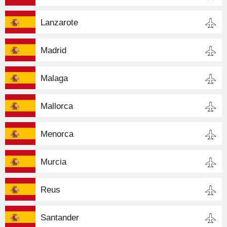
Lanzarote
Madrid
Malaga
Mallorca
Menorca
Murcia
Reus
Santander