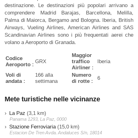
destinazione. Le destinazioni più popolari arrivano a
comprendere Madrid Barajas, Barcellona, Melilla,
Palma di Maiorca, Bergamo and Bologna. Iberia, British
Airways, Vueling Airlines, American Airlines and SAS
Scandinavian Airlines sono i più frequentati aerei che
volano a Aeroporto di Granada.
Maggior
Codice
GRX
traffico
Iberia
Aeroporto :
Airliner :
Voli di
166 alla
Numero
6
andata :
settimana
di rotte :
Mete turistiche nelle vicinanze
La Paz
(3,1 km)
Panama 1293, La Paz, 0000
Stazione Ferroviaria
(15,0 km)
Estacion De Tren Avda. Andaluces S/n, 18014