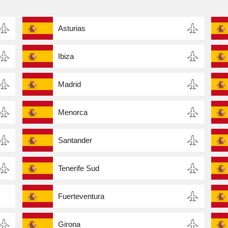
Asturias
Ibiza
Madrid
Menorca
Santander
Tenerife Sud
Fuerteventura
Girona