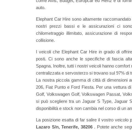
come Avis, Budget, Europcar ed Hertz e di fornire t
auto.
Elephant Car Hire sono altamente raccomandato da
nostri prezzi bassi e le assicurazioni ci sono
chilometraggio illimitato, assicurazione di resp
collisione.
I veicoli che Elephant Car Hire in grado di offrir
posti. Ci sono anche le specifiche di fascia alta
Spagna. Inoltre, tutti i nostri veicoli hanno comfor
centralizzata e servosterzo si trovano sul 97% di tu
La nostra piccola gamma di città di dimensioni 
206, Fiat Punto e Ford Fiesta. Per una vettura 
Golf, Volkswagen Golf, Volkswagen Passat, Volks
si può scegliere tra un Jaguar S Type, Jaguar S T
disponibilità e stock non cambia nel corso di un ann
La posizione esatta di far salire il vostro veicolo 
Lazaro S/n, Tenerife, 38206
. Potete anche segu