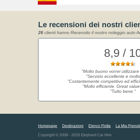
Le recensioni dei nostri clie
26
clienti hanno Recensito il nostro noleggio auto 
8,9 / 1
Molto buono vorrei utilizzare
Servizio eccellente e molto
Costantemente competitivo ed effic
Molto efficiente. Great valu
Tutto bene.
Homepage
Destinazioni
Elenco Flotta
La Mia Prenot
Copyright © 2008 - 2026 Elephant Car Hire