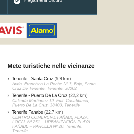
Pagamenti Sicuro
Mete turistiche nelle vicinanze
Tenerife - Santa Cruz
(9,9 km)
Avda. Francisco La Roche Nº 3, Bajo, Santa
Cruz De Tenerife, Tenerife, 38002
Tenerife - Puerto De La Cruz
(22,2 km)
d
Calzada Martiánez 19. Edif. Casablanca,
Puerto De La Cruz, 38400, Tenerife
ù
Tenerife Fanabe
(22,7 km)
i
CENTRO COMERCIAL FAÑABE PLAZA,
i
LOCAL Nº 251 – URBANIZACIÓN PLAYA
FAÑABE – PARCELA Nº 20, Tenerife,
,
Tenerife