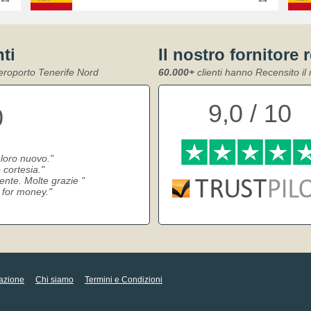
nti
Il nostro fornitore 
Aeroporto Tenerife Nord
60.000+
clienti hanno Recensito il 
9,0 / 10
0
 loro nuovo.
 cortesia.
iente. Molte grazie
e for money.
azione
Chi siamo
Termini e Condizioni