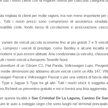
utti i nostri clienti con la migliore offerta per ciascuna categoria d
 migliaia di clienti per molte ragioni, ma non meno importante per 
. Tutti i nostri prezzi sono comprensivi di assistenza stradale
onsabilità civile, fondo tassa di circolazione e assicurazione casc
e variare da veicoli piccola economia fino ai più grandi 7 e 9 veicol
, compresi i veicoli di prestigio, come Bentley e alcune località i
t moderni si può essere abituati. Aria condizionata (a veicolo), chiusur
tti i nostri veicoli a Aeroporto Tenerife Nord.
autovetture di un Citroen C1, Fiat Panda, Volkswagen Lupo, Peugeo
di medie dimensioni più abbiamo alcuni veicoli come un Alfa 147, V
wagen Passat e Volkswagen Passat o per una vettura di fascia alt
ype e Jaguar S Type tra gli altri. Tutti i nostri stock è soggetta 
o.Richiedi un preventivo gratuito e noi vi fornirà una lista aggiornata.
per questa località è
San Cristobal De La Laguna, Camino De Sa
ire le auto a noleggio segni che sono luoghi nel terminal principale