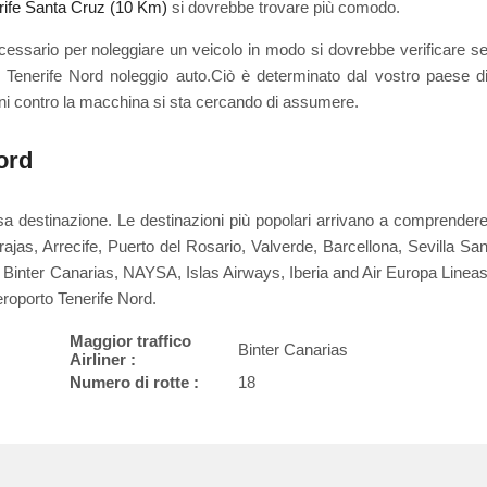
rife Santa Cruz (10 Km)
si dovrebbe trovare più comodo.
cessario per noleggiare un veicolo in modo si dovrebbe verificare s
o Tenerife Nord noleggio auto.Ciò è determinato dal vostro paese d
oni contro la macchina si sta cercando di assumere.
ord
sa destinazione. Le destinazioni più popolari arrivano a comprender
as, Arrecife, Puerto del Rosario, Valverde, Barcellona, Sevilla Sa
inter Canarias, NAYSA, Islas Airways, Iberia and Air Europa Linea
eroporto Tenerife Nord.
Maggior traffico
Binter Canarias
Airliner :
Numero di rotte :
18