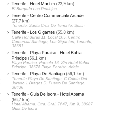
i
Tenerife - Hotel Maritim
(23,9 km)
El Burgado Los Realejos
Tenerife - Centro Commerciale Arcade
i
(27,7 km)
,
Tenerife, Santa Cruz De Tenerife, Spain
Tenerife - Los Gigantes
(55,8 km)
o
Calle Honduras 11, Local 105, Centro
Comercial Santiago, Los Gigantes, Tenerife,
38683
i
Tenerife - Playa Paraiso - Hotel Bahia
n
Principe
(56,1 km)
Playa Paraiso, Parcela 18, S/n Hotel Bahia
a
Principe. 38678 Playa Paraiso. Adeje
Tenerife - Playa De Santiago
(56,1 km)
t
Tenerife Playa De Santiago, C Caleta Del
Jurado 1 Dragos D, Puerto De Santiago,
W
38436
a
Tenerife - Guia De Isora - Hotel Abama
a
(56,7 km)
Hotel Abama. Ctra. Gral. Tf 47, Km 9, 38687
Guia De Isora
n
.