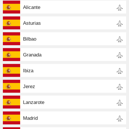
Alicante
Asturias
Bilbao
Granada
Ibiza
Jerez
Lanzarote
Madrid