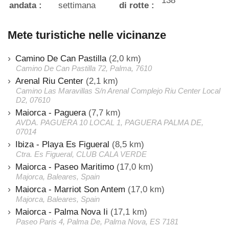
138
andata :
settimana
di rotte :
Mete turistiche nelle vicinanze
Camino De Can Pastilla
(2,0 km)
Camino De Can Pastilla 72, Palma, 7610
Arenal Riu Center
(2,1 km)
Camino Las Maravillas S/n Arenal Complejo Riu Center Local
D2, 07610
Maiorca - Paguera
(7,7 km)
AVDA. PAGUERA 10 LOCAL 1, PAGUERA PALMA DE,
07014
Ibiza - Playa Es Figueral
(8,5 km)
Ctra. Es Figueral, CLUB CALA VERDE
Maiorca - Paseo Maritimo
(17,0 km)
Majorca, Baleares, Spain
Maiorca - Marriot Son Antem
(17,0 km)
Majorca, Baleares, Spain
Maiorca - Palma Nova Ii
(17,1 km)
Paseo Paris 4, Palma De, Palma Nova, ES 7181