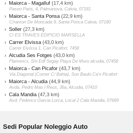
Maiorca - Magalluf
(17,4 km)
Paseo Paris, 4, Palmanova, Calvia, 07181
Maiorca - Santa Ponsa
(22,9 km)
C/ramon De Moncada 9, Santa Ponca Calvia, 07180
Soller
(27,3 km)
C/ ES TRAVES EDIFICIO MARSELLA
Carrer Elvissa
(43,0 km)
Carrer Eivissa 1, Can Picafort, 7458
Alcudia Ses Fotges
(43,0 km)
Flamencs, S/n Edf Segay Playa De Muro alcudia, 07458
Maiorca - Can Picafor
(43,7 km)
Via Diagonal (Corner C/ Bahia), Son Baulo Ca'n Picafort
Maiorca - Alcudia
(44,9 km)
Avda. Pedro Mas I Reus, 36a, Alcudia, 07410
Cala Mandia
(47,3 km)
Avd. Federico Garcia Lorca, Local 2 Cala Mandia, 07689
Sedi Popular Noleggio Auto