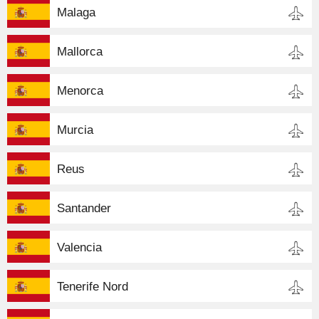
Malaga
Mallorca
Menorca
Murcia
Reus
Santander
Valencia
Tenerife Nord