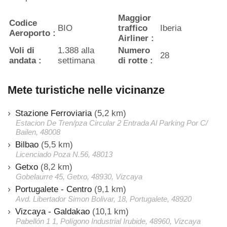
Maggior
Codice
BIO
traffico
Iberia
Aeroporto :
Airliner :
Voli di
1.388 alla
Numero
28
andata :
settimana
di rotte :
Mete turistiche nelle vicinanze
Stazione Ferroviaria
(5,2 km)
Estacion De Tren/pza Circular 2 Entrada Al Parking Por C/
Bailen, 48008
Bilbao
(5,5 km)
Licenciado Poza N.56, 48013
Getxo
(8,2 km)
Gobelaurre 45, Getxo, 48930, Vizcaya
Portugalete - Centro
(9,1 km)
Avd. Libertador Simon Bolivar, 18, Portugalete, 48920
Vizcaya - Galdakao
(10,1 km)
Pabellón 1 1, Polígono Industrial Irubide, 48960, Vizcaya