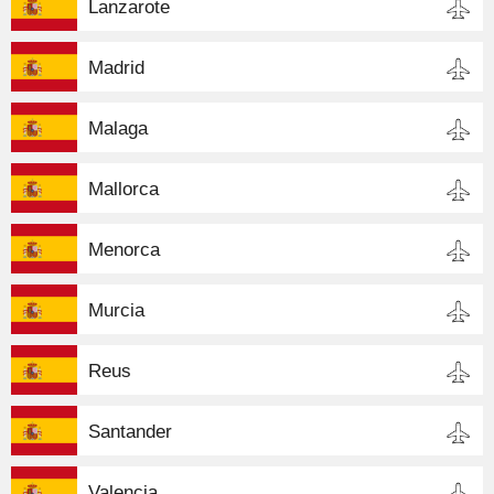
Lanzarote
Madrid
Malaga
Mallorca
Menorca
Murcia
Reus
Santander
Valencia