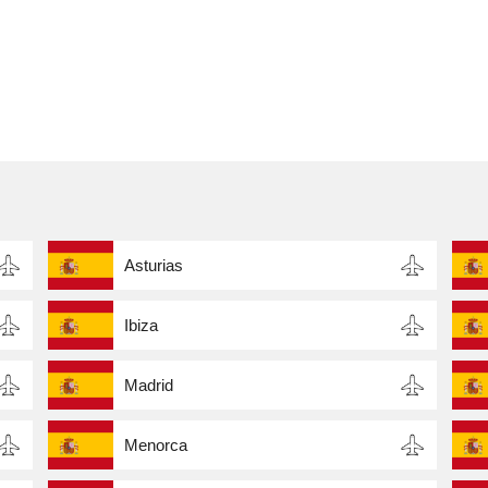
Asturias
Ibiza
Madrid
Menorca