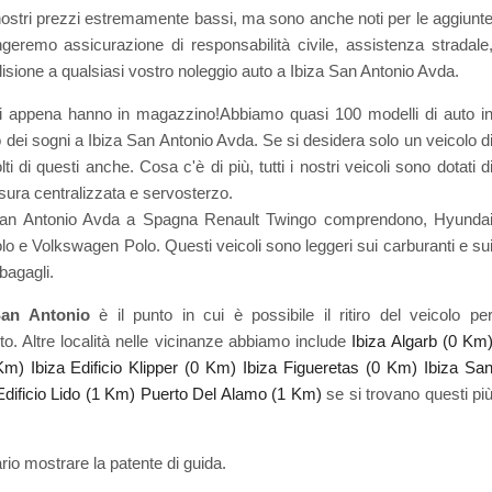
 nostri prezzi estremamente bassi, ma sono anche noti per le aggiunt
ngeremo assicurazione di responsabilità civile, assistenza stradale
lisione a qualsiasi vostro noleggio auto a Ibiza San Antonio Avda.
ti appena hanno in magazzino!Abbiamo quasi 100 modelli di auto i
 dei sogni a Ibiza San Antonio Avda. Se si desidera solo un veicolo d
di questi anche. Cosa c'è di più, tutti i nostri veicoli sono dotati d
usura centralizzata e servosterzo.
a San Antonio Avda a Spagna Renault Twingo comprendono, Hyunda
e Volkswagen Polo. Questi veicoli sono leggeri sui carburanti e su
bagagli.
 San Antonio
è il punto in cui è possibile il ritiro del veicolo pe
o. Altre località nelle vicinanze abbiamo include
Ibiza Algarb (0 Km
 Km)
Ibiza Edificio Klipper (0 Km)
Ibiza Figueretas (0 Km)
Ibiza Sa
Edificio Lido (1 Km)
Puerto Del Alamo (1 Km)
se si trovano questi pi
rio mostrare la patente di guida.