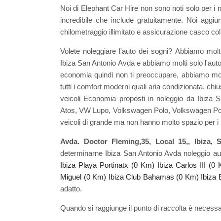
Noi di Elephant Car Hire non sono noti solo per i
incredibile che include gratuitamente. Noi aggiu
chilometraggio illimitato e assicurazione casco col
Volete noleggiare l'auto dei sogni? Abbiamo mol
Ibiza San Antonio Avda e abbiamo molti solo l'auto
economia quindi non ti preoccupare, abbiamo molti 
tutti i comfort moderni quali aria condizionata, chi
veicoli Economia proposti in noleggio da Ibiz
Atos, VW Lupo, Volkswagen Polo, Volkswagen Polo 
veicoli di grande ma non hanno molto spazio per i 
Avda. Doctor Fleming,35, Local 15,, Ibiza,
determinarne Ibiza San Antonio Avda noleggio aut
Ibiza Playa Portinatx (0 Km)
Ibiza Carlos III (0
Miguel (0 Km)
Ibiza Club Bahamas (0 Km)
Ibiza 
adatto.
Quando si raggiunge il punto di raccolta è necessa