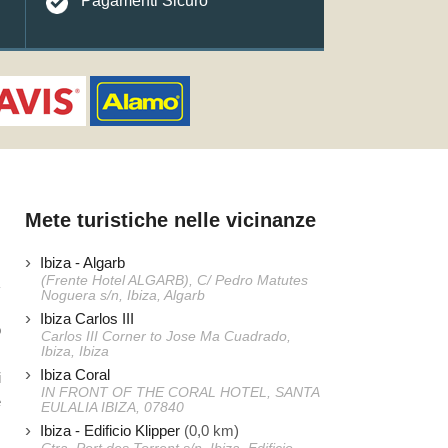
Pagamenti Sicuro
Mete turistiche nelle vicinanze
Ibiza - Algarb
(Frente Hotel ALGARB), C/ Pedro Matutes
Noguera s/n, Ibiza, Algarb
Ibiza Carlos III
o
Carlos III Corner to Jose Ma Cuadrado,
Ibiza, Ibiza
.
Ibiza Coral
i
IN FRONT OF THE CORAL HOTEL, SANTA
e
EULALIA IBIZA, 07840
Ibiza - Edificio Klipper
(0,0 km)