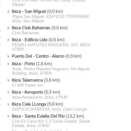
Ctra. Port des Torrent s/n, Ibiza, Edificio
Klipper
e
Ibiza - San Miguel
(0,0 km)
,
Playa San Miguel, EDIFICIO TORREMAR,
Ibiza, San Miguel
Ibiza Club Bahamas
(0,0 km)
n
Club Bahamas
i
Ibiza - Edificio Lido
(0,6 km)
i
PEDRO MATUTES NOGUERA, S/N, IBIZA,
07800
Puerto Del - Centro - Alamo
(0,9 km)
i
Ibiza - Porto
(1,6 km)
i
Avda. Pedro Matutes Noguera, S/n Algarb
Building, Ibiza, 07800
Ibiza Talamanca
(3,8 km)
r
C/ Will Faber s/n
)
Ibiza - Aeroporto
(5,5 km)
Ibiza Aeropuerto, Ibiza, 07830
n
Ibiza Cala LLonga
(9,8 km)
ù
EDIFICIO RABASSA, Ibiza, Cala LLonga
Ibiza - Santa Eulalia Del Rio
(13,2 km)
Ctra Es Cana Km 1.2 Santa Eulalia, Santa
Eulalia, Ibiza, 07840