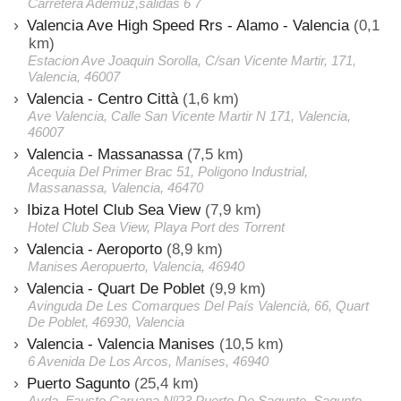
Carretera Ademuz,salidas 6 7
Valencia Ave High Speed Rrs - Alamo - Valencia
(0,1
km)
Estacion Ave Joaquin Sorolla, C/san Vicente Martir, 171,
Valencia, 46007
Valencia - Centro Città
(1,6 km)
Ave Valencia, Calle San Vicente Martir N 171, Valencia,
46007
Valencia - Massanassa
(7,5 km)
Acequia Del Primer Brac 51, Poligono Industrial,
Massanassa, Valencia, 46470
Ibiza Hotel Club Sea View
(7,9 km)
Hotel Club Sea View, Playa Port des Torrent
Valencia - Aeroporto
(8,9 km)
Manises Aeropuerto, Valencia, 46940
Valencia - Quart De Poblet
(9,9 km)
Avinguda De Les Comarques Del País Valencià, 66, Quart
De Poblet, 46930, Valencia
Valencia - Valencia Manises
(10,5 km)
6 Avenida De Los Arcos, Manises, 46940
Puerto Sagunto
(25,4 km)
Avda. Fausto Caruana Nº23 Puerto De Sagunto, Sagunto,