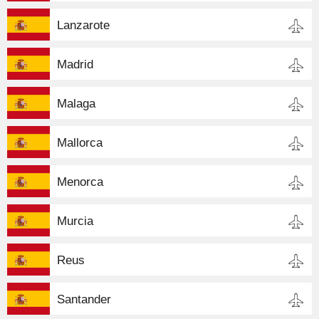
Lanzarote
Madrid
Malaga
Mallorca
Menorca
Murcia
Reus
Santander